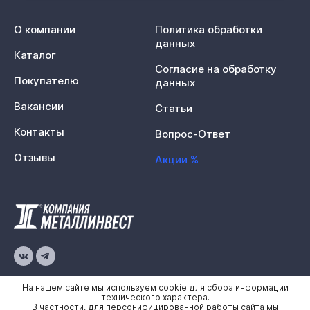
О компании
Политика обработки
данных
Каталог
Согласие на обработку
Покупателю
данных
Вакансии
Статьи
Контакты
Вопрос-Ответ
Отзывы
Акции %
© 2026 «Металлинвест»
На нашем сайте мы используем cookie для сбора информации
технического характера.
В частности, для персонифицированной работы сайта мы