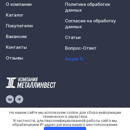
О компании
Политика обработки
данных
Каталог
Согласие на обработку
Покупателю
данных
Вакансии
Статьи
Контакты
Вопрос-Ответ
Отзывы
Акции %
© 2026 «Металлинвест»
На нашем сайте мы используем cookie для сбора информации
технического характера.
В частности, для персонифицированной работы сайта мы
Политика конфиденциальности
обрабатываем IP-адрес региона вашего местоположения.