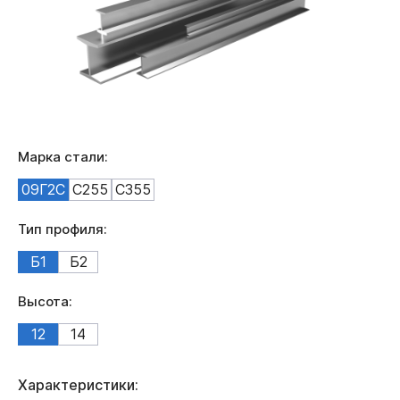
Марка стали:
09Г2С
С255
С355
Тип профиля:
Б1
Б2
Высота:
12
14
Характеристики: