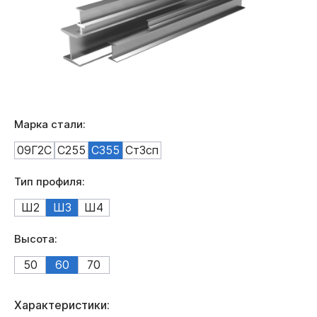
Марка стали:
09Г2С
С255
С355
Ст3сп
Тип профиля:
Ш2
Ш3
Ш4
Высота:
50
60
70
Характеристики: