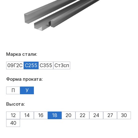
Марка стали:
09Г2С
С255
С355
Ст3сп
Форма проката:
П
У
Высота:
12
14
16
18
20
22
24
27
30
40