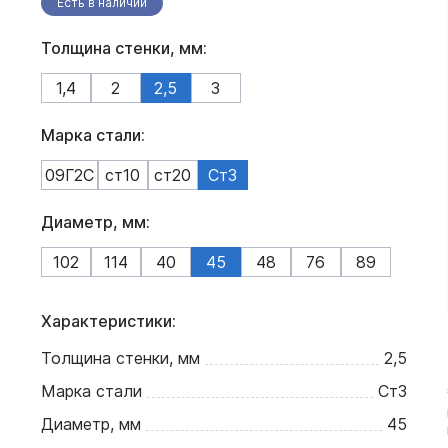
Есть в наличии
Толщина стенки, мм:
1,4
2
2,5
3
Марка стали:
09Г2С
ст10
ст20
Ст3
Диаметр, мм:
102
114
40
45
48
76
89
Характеристики:
Толщина стенки, мм
2,5
Марка стали
Ст3
Диаметр, мм
45