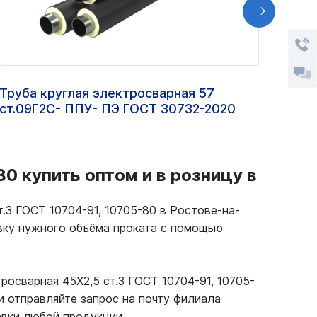
Труба круглая электросварная 57
Труб
ст.09Г2С- ППУ- ПЭ ГОСТ 30732-2020
120Х
80 купить оптом и в розницу в
т.3 ГОСТ 10704-91, 10705-80 в Ростове-на-
авку нужного объёма проката с помощью
росварная 45Х2,5 ст.3 ГОСТ 10704-91, 10705-
 отправляйте запрос на почту филиала
авки любой продукции.