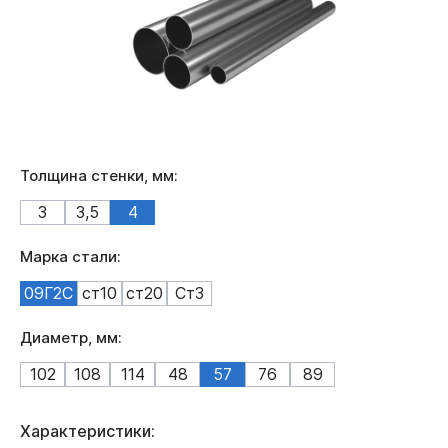
Толщина стенки, мм:
3
3,5
4
Марка стали:
09Г2С
ст10
ст20
Ст3
Диаметр, мм:
102
108
114
48
57
76
89
Характеристики: