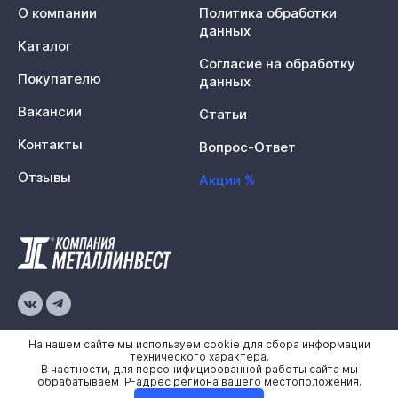
О компании
Политика обработки
данных
Каталог
Согласие на обработку
Покупателю
данных
Вакансии
Статьи
Контакты
Вопрос-Ответ
Отзывы
Акции %
© 2026 «Металлинвест»
На нашем сайте мы используем cookie для сбора информации
технического характера.
В частности, для персонифицированной работы сайта мы
Политика конфиденциальности
обрабатываем IP-адрес региона вашего местоположения.